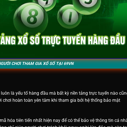
 NGƯỜI CHƠI THAM GIA XỔ SỐ TẠI 69VN
 luôn là yếu tố hàng đầu mà bất kỳ nền tảng trực tuyến nào cũn
 chơi hoàn toàn yên tâm khi tham gia bởi hệ thống bảo mật
ã hóa tiên tiến nhất hiện nay để có thể bảo vệ thông tin cá nh