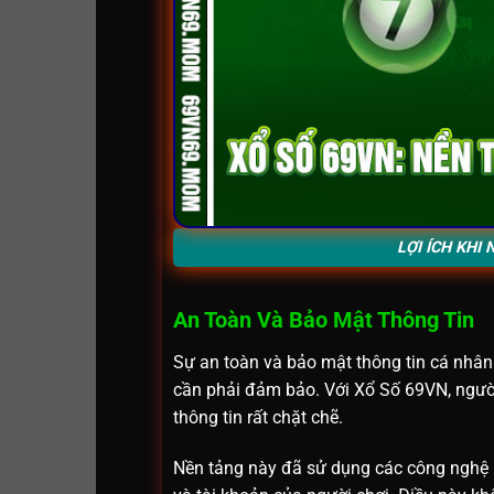
LỢI ÍCH KHI
An Toàn Và Bảo Mật Thông Tin
Sự an toàn và bảo mật thông tin cá nhân
cần phải đảm bảo. Với Xổ Số 69VN, người
thông tin rất chặt chẽ.
Nền tảng này đã sử dụng các công nghệ m