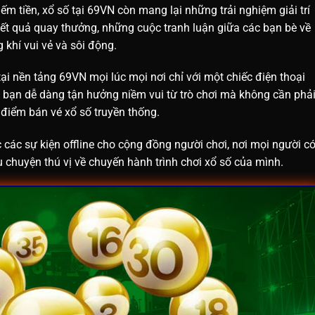
ếm tiền, xổ số tại 69VN còn mang lại những trải nghiệm giải trí
kết quả quay thưởng, những cuộc tranh luận giữa các bạn bè về
 khí vui vẻ và sôi động.
tại nền tảng 69VN mọi lúc mọi nơi chỉ với một chiếc điện thoại
 bạn dễ dàng tận hưởng niềm vui từ trò chơi mà không cần phả
 điểm bán vé xổ số truyền thống.
các sự kiện offline cho cộng đồng người chơi, nơi mọi người c
u chuyện thú vị về chuyến hành trình chơi xổ số của mình.