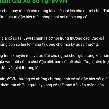
Tham Gia Xổ Số Tại 69VN
ò chơi may rủi mà còn mang lại nhiều lợi ích cho người chơi. Tại
ững giá trị đặc biệt mà không phải nơi nào cũng có.
 gia xổ số tại 69VN chính là cơ hội trúng thưởng cao. Các giải
hững con số lên tới hàng tỷ đồng cho mỗi kỳ quay thưởng.
g trình khuyến mãi và ưu đãi cho người chơi, giúp tăng khả nă
ia vào một số trò chơi đặc biệt, bạn có thể nhận được thêm lượ
 đấu với giải thưởng lớn.
Đán, 69VN thường có những chương trình xổ số đặc biệt với giải
i điểm mà nhiều người hy vọng có thể thay đổi vận mệnh của