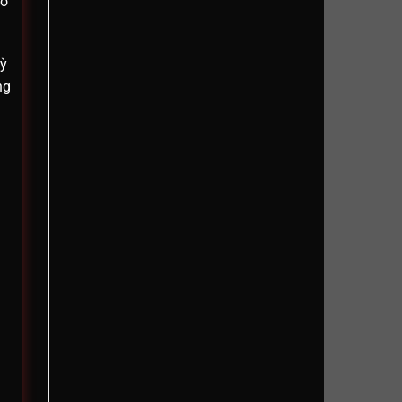
ạo
kỳ
ng