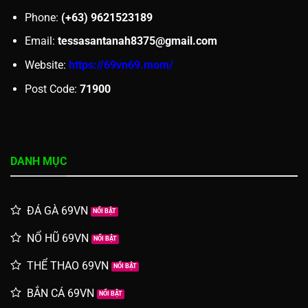
Phone:
(+63) 9621523189
Email:
tessasantanah8375@gmail.com
Website:
https://69vn69.mom/
Post Code:
71900
DANH MỤC
ĐÁ GÀ 69VN
NỔ HŨ 69VN
THỂ THAO 69VN
BẮN CÁ 69VN