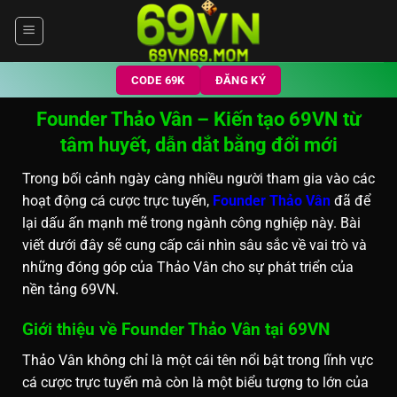
Bỏ
qua
nội
dung
CODE 69K
ĐĂNG KÝ
Founder Thảo Vân – Kiến tạo 69VN từ
tâm huyết, dẫn dắt bằng đổi mới
Trong bối cảnh ngày càng nhiều người tham gia vào các
hoạt động cá cược trực tuyến,
Founder Thảo Vân
đã để
lại dấu ấn mạnh mẽ trong ngành công nghiệp này. Bài
viết dưới đây sẽ cung cấp cái nhìn sâu sắc về vai trò và
những đóng góp của Thảo Vân cho sự phát triển của
nền tảng 69VN.
Giới thiệu về Founder Thảo Vân tại 69VN
Thảo Vân không chỉ là một cái tên nổi bật trong lĩnh vực
cá cược trực tuyến mà còn là một biểu tượng to lớn của