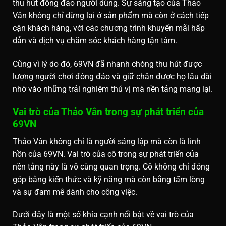
thu hút đông đảo người dùng. Sự sáng tạo của Thảo
Vân không chỉ dừng lại ở sản phẩm mà còn ở cách tiếp
cận khách hàng, với các chương trình khuyến mãi hấp
dẫn và dịch vụ chăm sóc khách hàng tận tâm.
Cũng vì lý do đó, 69VN đã nhanh chóng thu hút được
lượng người chơi đông đảo và giữ chân được họ lâu dài
nhờ vào những trải nghiệm thú vị mà nền tảng mang lại.
Vai trò của Thảo Vân trong sự phát triển của
69VN
Thảo Vân không chỉ là người sáng lập mà còn là linh
hồn của 69VN. Vai trò của cô trong sự phát triển của
nền tảng này là vô cùng quan trọng. Cô không chỉ đóng
góp bằng kiến thức và kỹ năng mà còn bằng tấm lòng
và sự đam mê dành cho công việc.
Dưới đây là một số khía cạnh nổi bật về vai trò của