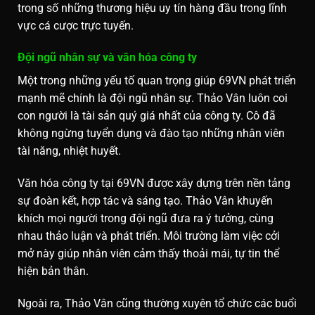
trong số những thương hiệu uy tín hàng đầu trong lĩnh
vực cá cược trực tuyến.
Đội ngũ nhân sự và văn hóa công ty
Một trong những yếu tố quan trọng giúp 69VN phát triển
mạnh mẽ chính là đội ngũ nhân sự. Thảo Vân luôn coi
con người là tài sản quý giá nhất của công ty. Cô đã
không ngừng tuyển dụng và đào tạo những nhân viên
tài năng, nhiệt huyết.
Văn hóa công ty tại 69VN được xây dựng trên nền tảng
sự đoàn kết, hợp tác và sáng tạo. Thảo Vân khuyến
khích mọi người trong đội ngũ đưa ra ý tưởng, cùng
nhau thảo luận và phát triển. Môi trường làm việc cởi
mở này giúp nhân viên cảm thấy thoải mái, tự tin thể
hiện bản thân.
Ngoài ra, Thảo Vân cũng thường xuyên tổ chức các buổi