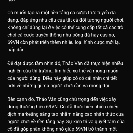
Cô muốn tạo ra một nền tảng cá cược trực tuyến đa
dạng, đáp ứng nhu cầu của tất cả đối tượng người chơi.
Không chỉ dừng lại ở việc có thể cung cấp tất cả các trò
chơi cá cược truyền thống như bóng đá hay casino,
69VN còn phát triển thêm nhiều loại hình cược mới lạ,
hấp dẫn.
Để đạt được tầm nhìn đó, Thảo Vân đã thực hiện nhiều
nghiên cứu thị trường, tìm hiểu xu thế và mong muốn
của người dùng. Điều này giúp cô có cái nhìn chi tiết
hơn về những gì mà người chơi cần và mong đợi.
Bên cạnh đó, Thảo Vân cũng chú trọng đến việc xây
dựng thương hiệu 69VN. Cô đã thực hiện nhiều chiến
dịch marketing sáng tạo nhằm nâng cao nhận thức của
người chơi về nền tảng này. Sự kiên trì và quyết tâm của
cô đã góp phần không nhỏ giúp 69VN trở thành một