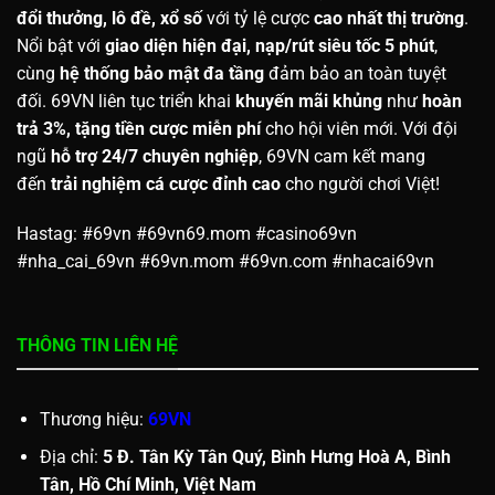
đổi thưởng, lô đề, xổ số
với tỷ lệ cược
cao nhất thị trường
.
Nổi bật với
giao diện hiện đại, nạp/rút siêu tốc 5 phút
,
cùng
hệ thống bảo mật đa tầng
đảm bảo an toàn tuyệt
đối. 69VN liên tục triển khai
khuyến mãi khủng
như
hoàn
trả 3%, tặng tiền cược miễn phí
cho hội viên mới. Với đội
ngũ
hỗ trợ 24/7 chuyên nghiệp
, 69VN cam kết mang
đến
trải nghiệm cá cược đỉnh cao
cho người chơi Việt!
Hastag:
#69vn #69vn69.mom #casino69vn
#nha_cai_69vn #69vn.mom #69vn.com #nhacai69vn
THÔNG TIN LIÊN HỆ
Thương hiệu:
69VN
Địa chỉ:
5 Đ. Tân Kỳ Tân Quý, Bình Hưng Hoà A, Bình
Tân, Hồ Chí Minh, Việt Nam