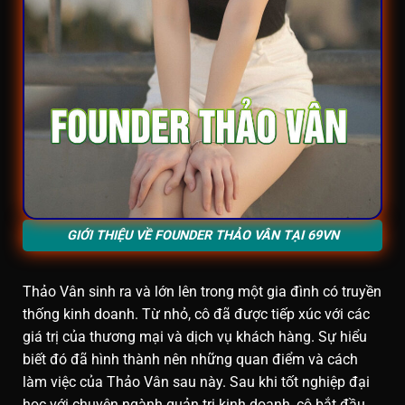
GIỚI THIỆU VỀ FOUNDER THẢO VÂN TẠI 69VN
Thảo Vân sinh ra và lớn lên trong một gia đình có truyền
thống kinh doanh. Từ nhỏ, cô đã được tiếp xúc với các
giá trị của thương mại và dịch vụ khách hàng. Sự hiểu
biết đó đã hình thành nên những quan điểm và cách
làm việc của Thảo Vân sau này. Sau khi tốt nghiệp đại
học với chuyên ngành quản trị kinh doanh, cô bắt đầu