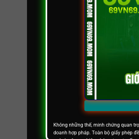
Không những thế, minh chứng quan trọng
doanh hợp pháp. Toàn bộ giấy phép đề